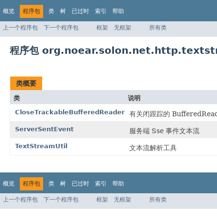
概览
程序包
类
树
已过时
索引
帮助
上一个程序包
下一个程序包
框架
无框架
所有类
程序包 org.noear.solon.net.http.texts
类概要
类
说明
CloseTrackableBufferedReader
有关闭跟踪的 BufferedRead
ServerSentEvent
服务端 Sse 事件文本流
TextStreamUtil
文本流解析工具
概览
程序包
类
树
已过时
索引
帮助
上一个程序包
下一个程序包
框架
无框架
所有类