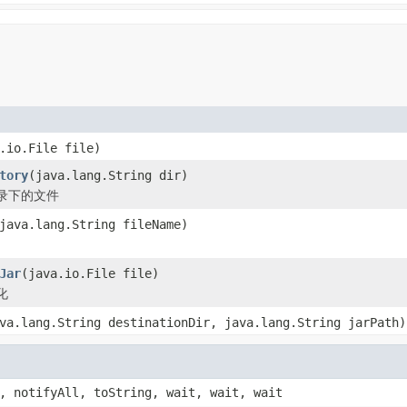
.io.File file)
tory
(java.lang.String dir)
录下的文件
java.lang.String fileName)
Jar
(java.io.File file)
化
va.lang.String destinationDir, java.lang.String jarPath)
, notifyAll, toString, wait, wait, wait