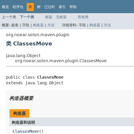
概览
程序包
类
树
已过时
索引
帮助
上一个类
下一个类
框架
无框架
所有类
概要:
嵌套 |
字段 |
构造器
|
方法
详细资料:
字段 |
构造器
|
方法
org.noear.solon.maven.plugin
类 ClassesMove
java.lang.Object
org.noear.solon.maven.plugin.ClassesMove
public class 
ClassesMove
extends java.lang.Object
构造器概要
构造器
构造器和说明
ClassesMove
()