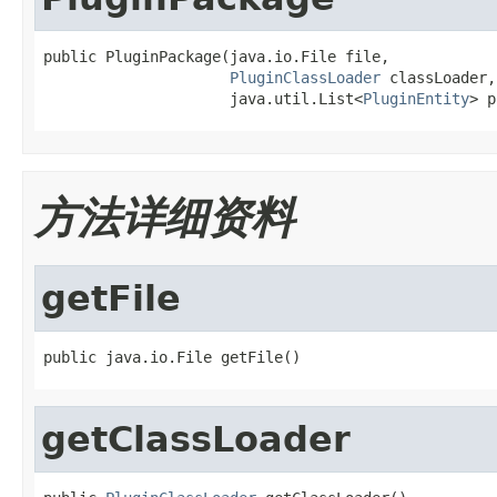
public PluginPackage(java.io.File file,

PluginClassLoader
 classLoader,

                     java.util.List<
PluginEntity
> p
方法详细资料
getFile
public java.io.File getFile()
getClassLoader