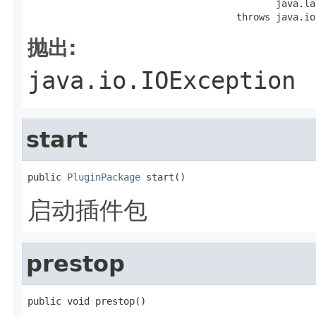
                                            java.la
                                     throws java.io
抛出:
java.io.IOException
start
public 
PluginPackage
 start()
启动插件包
prestop
public void prestop()