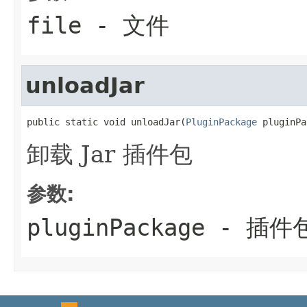
file
- 文件
unloadJar
public static void unloadJar(
PluginPackage
 pluginPa
卸载 Jar 插件包
参数:
pluginPackage
- 插件