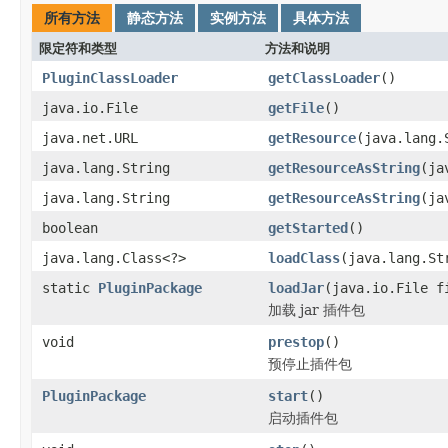
所有方法
静态方法
实例方法
具体方法
限定符和类型
方法和说明
PluginClassLoader
getClassLoader
()
java.io.File
getFile
()
java.net.URL
getResource
(java.lang.
java.lang.String
getResourceAsString
(ja
java.lang.String
getResourceAsString
(ja
boolean
getStarted
()
java.lang.Class<?>
loadClass
(java.lang.St
static
PluginPackage
loadJar
(java.io.File f
加载 jar 插件包
void
prestop
()
预停止插件包
PluginPackage
start
()
启动插件包