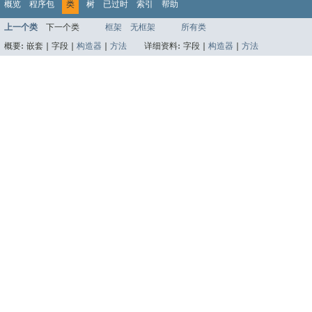
概览
程序包
类
树
已过时
索引
帮助
上一个类
下一个类
框架
无框架
所有类
概要:
嵌套 |
字段 |
构造器
|
方法
详细资料:
字段 |
构造器
|
方法