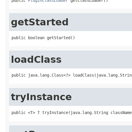
public 
PluginClassLoader
 getClassLoader()
getStarted
public boolean getStarted()
loadClass
public java.lang.Class<?> loadClass(java.lang.Strin
tryInstance
public <T> T tryInstance(java.lang.String className