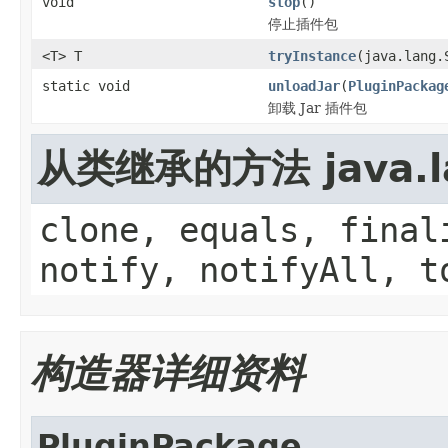
void
stop
()
停止插件包
<T> T
tryInstance
(java.lang.
static void
unloadJar
(
PluginPackag
卸载 Jar 插件包
从类继承的方法 java.la
clone, equals, final
notify, notifyAll, t
构造器详细资料
PluginPackage