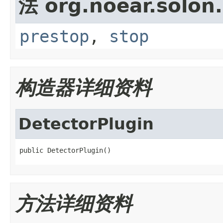
法 org.noear.solon.
prestop
,
stop
构造器详细资料
DetectorPlugin
public DetectorPlugin()
方法详细资料