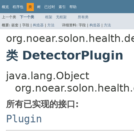
概览
程序包
类
树
已过时
索引
帮助
上一个类
下一个类
框架
无框架
所有类
概要:
嵌套 |
字段 |
构造器
|
方法
详细资料:
字段 |
构造器
|
方法
org.noear.solon.health.de
类 DetectorPlugin
java.lang.Object
org.noear.solon.health.
所有已实现的接口:
Plugin