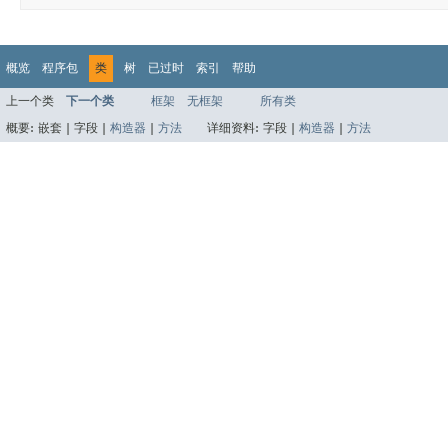
概览
程序包
类
树
已过时
索引
帮助
上一个类
下一个类
框架
无框架
所有类
概要:
嵌套 |
字段 |
构造器
|
方法
详细资料:
字段 |
构造器
|
方法