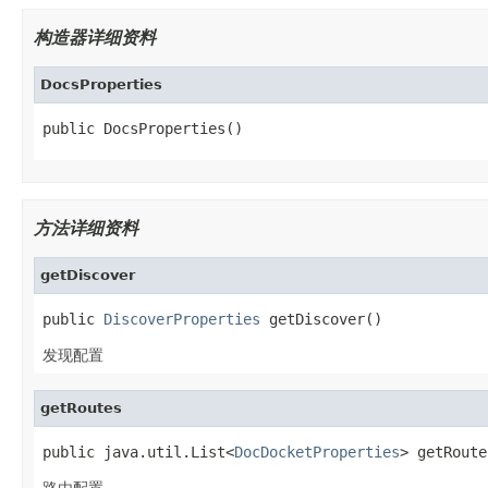
构造器详细资料
DocsProperties
public DocsProperties()
方法详细资料
getDiscover
public 
DiscoverProperties
 getDiscover()
发现配置
getRoutes
public java.util.List<
DocDocketProperties
> getRoute
路由配置