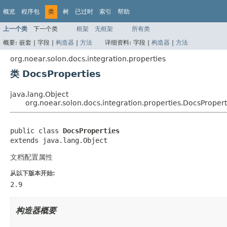
概览
程序包
类
树
已过时
索引
帮助
上一个类
下一个类
框架
无框架
所有类
概要:
嵌套 |
字段 |
构造器
|
方法
详细资料:
字段 |
构造器
|
方法
org.noear.solon.docs.integration.properties
类 DocsProperties
java.lang.Object
org.noear.solon.docs.integration.properties.DocsPropert
public class 
DocsProperties
extends java.lang.Object
文档配置属性
从以下版本开始:
2.9
构造器概要