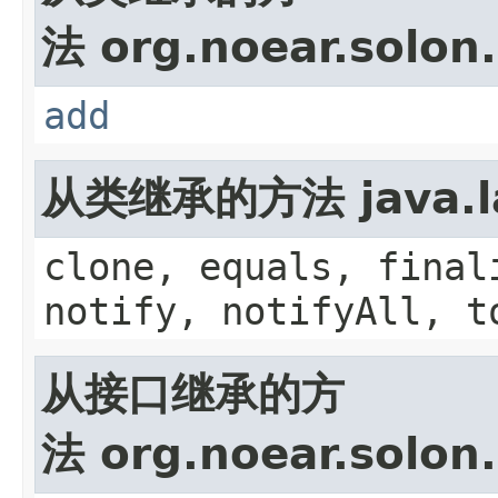
法 org.noear.solon.
add
从类继承的方法 java.la
clone, equals, final
notify, notifyAll, t
从接口继承的方
法 org.noear.solon.