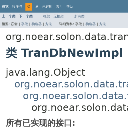
概览
程序包
类
树
已过时
索引
帮助
上一个类
下一个类
框架
无框架
所有类
概要:
嵌套 |
字段
|
构造器
|
方法
详细资料:
字段 |
构造器
|
方法
org.noear.solon.data.tra
类 TranDbNewImpl
java.lang.Object
org.noear.solon.data.t
org.noear.solon.data
org.noear.solon.da
所有已实现的接口: