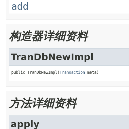
add
构造器详细资料
TranDbNewImpl
public TranDbNewImpl(
Transaction
 meta)
方法详细资料
apply