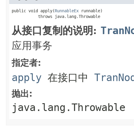
public void apply(
RunnableEx
 runnable)

           throws java.lang.Throwable
从接口复制的说明:
TranN
应用事务
指定者:
apply
在接口中
TranNo
抛出:
java.lang.Throwable