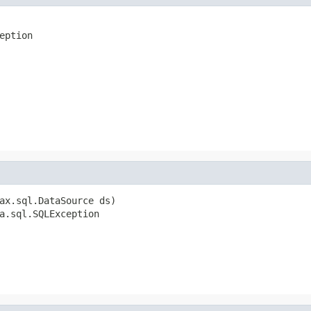
eption
ax.sql.DataSource ds)

a.sql.SQLException