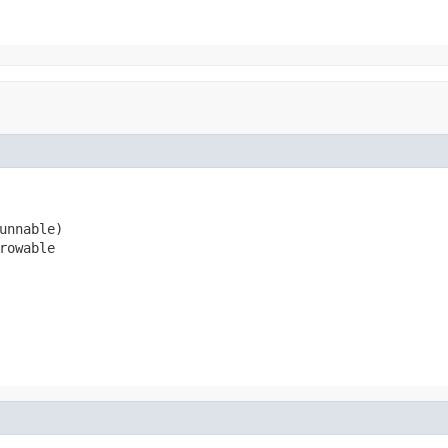
unnable)

rowable