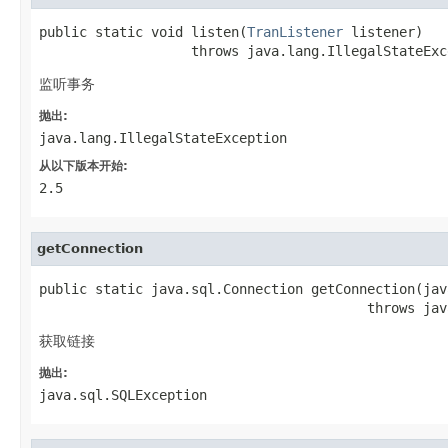
public static void listen(
TranListener
 listener)

                   throws java.lang.IllegalStateExc
监听事务
抛出:
java.lang.IllegalStateException
从以下版本开始:
2.5
getConnection
public static java.sql.Connection getConnection(jav
                                         throws jav
获取链接
抛出:
java.sql.SQLException