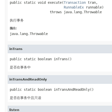
public static void execute(
Transaction
 tran,

RunnableEx
 runnable)

                    throws java.lang.Throwable
执行事务
抛出:
java.lang.Throwable
inTrans
public static boolean inTrans()
是否在事务中
inTransAndReadOnly
public static boolean inTransAndReadOnly()
是否在事务中且只读
listen