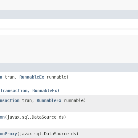
n
tran,
RunnableEx
runnable)
(Transaction, RunnableEx)
nsaction
tran,
RunnableEx
runnable)
on
(javax.sql.DataSource ds)
onProxy
(javax.sql.DataSource ds)