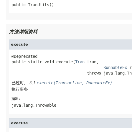
public TranUtils()
方法详细资料
execute
@Deprecated

public static void execute(
Tran
 tran,

RunnableEx
 r
                                throws java.lang.Th
已过时。
3.1
execute(Transaction, RunnableEx)
执行事务
抛出:
java.lang.Throwable
execute