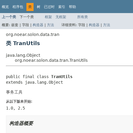
概览
程序包
类
树
已过时
索引
帮助
上一个类
下一个类
框架
无框架
所有类
概要:
嵌套 |
字段 |
构造器
|
方法
详细资料:
字段 |
构造器
|
方法
org.noear.solon.data.tran
类 TranUtils
java.lang.Object
org.noear.solon.data.tran.TranUtils
public final class 
TranUtils
extends java.lang.Object
事务工具
从以下版本开始:
1.0, 2.5
构造器概要