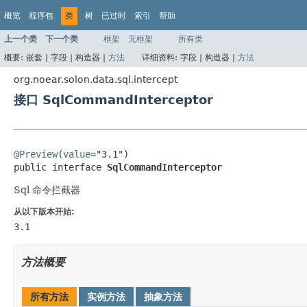
概览
程序包
类
树
已过时
索引
帮助
上一个类
下一个类
框架
无框架
所有类
概要:
嵌套 |
字段 |
构造器 |
方法
详细资料:
字段 |
构造器 |
方法
org.noear.solon.data.sql.intercept
接口 SqlCommandInterceptor
@Preview
(
value
="3.1")

public interface 
SqlCommandInterceptor
Sql 命令拦截器
从以下版本开始:
3.1
方法概要
所有方法
实例方法
抽象方法