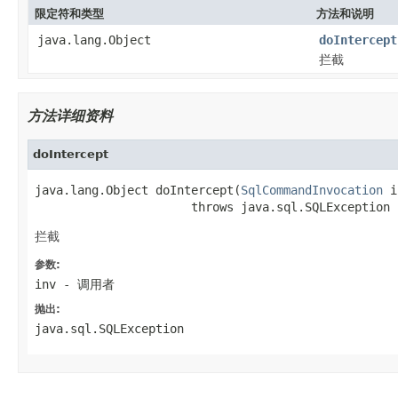
限定符和类型
方法和说明
java.lang.Object
doIntercept
拦截
方法详细资料
doIntercept
java.lang.Object doIntercept(
SqlCommandInvocation
 i
                      throws java.sql.SQLException
拦截
参数:
inv
- 调用者
抛出:
java.sql.SQLException