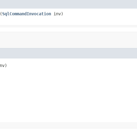
(
SqlCommandInvocation
inv)
nv)
