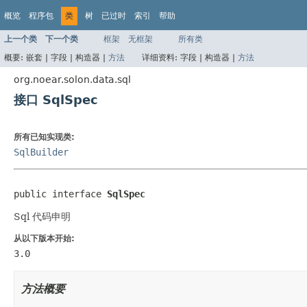
概览
程序包
类
树
已过时
索引
帮助
上一个类
下一个类
框架
无框架
所有类
概要:
嵌套 |
字段 |
构造器 |
方法
详细资料:
字段 |
构造器 |
方法
org.noear.solon.data.sql
接口 SqlSpec
所有已知实现类:
SqlBuilder
public interface 
SqlSpec
Sql 代码申明
从以下版本开始:
3.0
方法概要