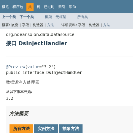
概览
程序包
类
树
已过时
索引
帮助
上一个类
下一个类
框架
无框架
所有类
概要:
嵌套 |
字段 |
构造器 |
方法
详细资料:
字段 |
构造器 |
方法
org.noear.solon.data.datasource
接口 DsInjectHandler
@Preview
(
value
="3.2")

public interface 
DsInjectHandler
数据源注入处理器
从以下版本开始:
3.2
方法概要
所有方法
实例方法
抽象方法