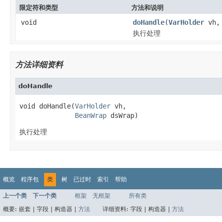
限定符和类型
方法和说明
void
doHandle
(
VarHolder
vh
执行处理
方法详细资料
doHandle
void doHandle(
VarHolder
 vh,

BeanWrap
 dsWrap)
执行处理
概览
程序包
类
树
已过时
索引
帮助
上一个类
下一个类
框架
无框架
所有类
概要:
嵌套 |
字段 |
构造器 |
方法
详细资料:
字段 |
构造器 |
方法