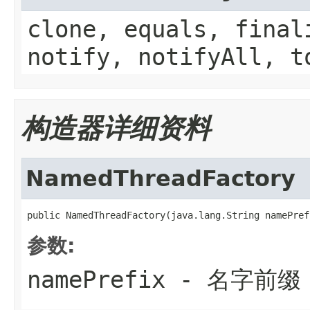
clone, equals, final
notify, notifyAll, t
构造器详细资料
NamedThreadFactory
public NamedThreadFactory(java.lang.String namePref
参数:
namePrefix
- 名字前缀