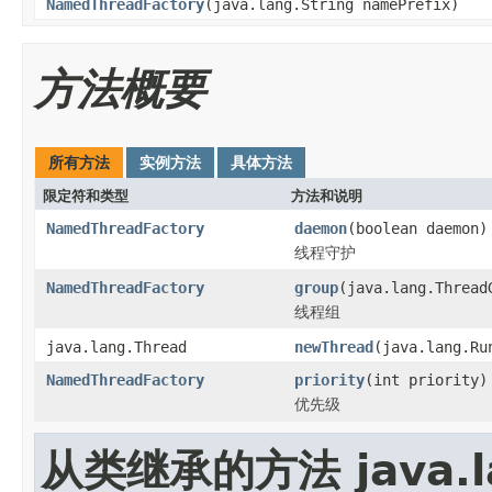
NamedThreadFactory
(java.lang.String namePrefix)
方法概要
所有方法
实例方法
具体方法
限定符和类型
方法和说明
NamedThreadFactory
daemon
(boolean daemon)
线程守护
NamedThreadFactory
group
(java.lang.Thread
线程组
java.lang.Thread
newThread
(java.lang.Ru
NamedThreadFactory
priority
(int priority)
优先级
从类继承的方法 java.la