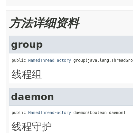
方法详细资料
group
public 
NamedThreadFactory
 group(java.lang.ThreadGro
线程组
daemon
public 
NamedThreadFactory
 daemon(boolean daemon)
线程守护