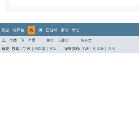
概览
程序包
类
树
已过时
索引
帮助
上一个类
下一个类
框架
无框架
所有类
概要:
嵌套 |
字段 |
构造器
|
方法
详细资料:
字段 |
构造器
|
方法