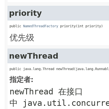
priority
public 
NamedThreadFactory
 priority(int priority)
优先级
newThread
public java.lang.Thread newThread(java.lang.Runnabl
指定者:
newThread
在接口
中
java.util.concurr