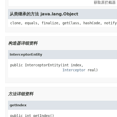
获取原拦截器
从类继承的方法 java.lang.Object
clone, equals, finalize, getClass, hashCode, notify
构造器详细资料
InterceptorEntity
public InterceptorEntity(int index,

Interceptor
 real)
方法详细资料
getIndex
public int getIndex()