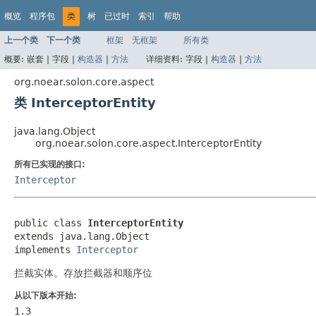
概览
程序包
类
树
已过时
索引
帮助
上一个类
下一个类
框架
无框架
所有类
概要:
嵌套 |
字段 |
构造器
|
方法
详细资料:
字段 |
构造器
|
方法
org.noear.solon.core.aspect
类 InterceptorEntity
java.lang.Object
org.noear.solon.core.aspect.InterceptorEntity
所有已实现的接口:
Interceptor
public class 
InterceptorEntity
extends java.lang.Object

implements 
Interceptor
拦截实体。存放拦截器和顺序位
从以下版本开始:
1.3