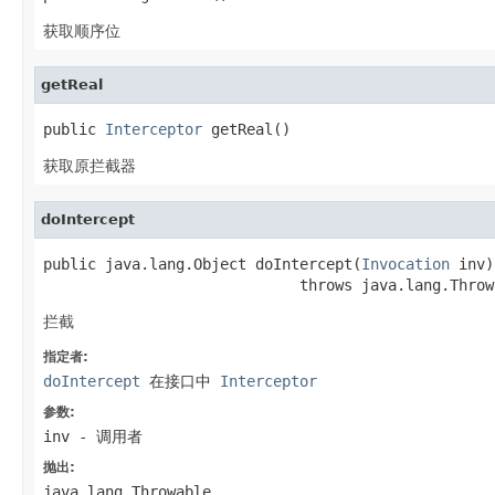
获取顺序位
getReal
public 
Interceptor
 getReal()
获取原拦截器
doIntercept
public java.lang.Object doIntercept(
Invocation
 inv)

                             throws java.lang.Throw
拦截
指定者:
doIntercept
在接口中
Interceptor
参数:
inv
- 调用者
抛出:
java.lang.Throwable