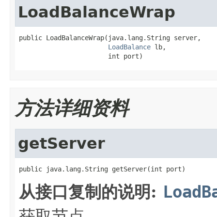
LoadBalanceWrap
public LoadBalanceWrap(java.lang.String server,

LoadBalance
 lb,

                       int port)
方法详细资料
getServer
public java.lang.String getServer(int port)
从接口复制的说明:
LoadB
获取节点