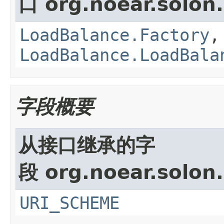
口 org.noear.solon.
LoadBalance.Factory
,
LoadBalance.LoadBala
字段概要
从接口继承的字
段 org.noear.solon.
URI_SCHEME