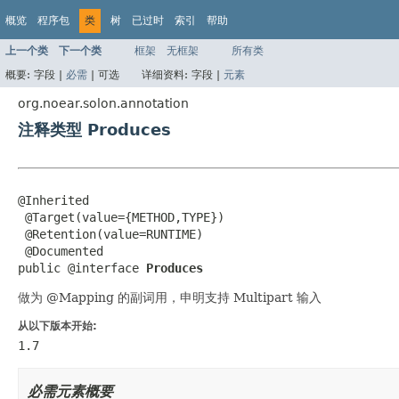
概览
程序包
类
树
已过时
索引
帮助
上一个类
下一个类
框架
无框架
所有类
概要:
字段 |
必需
|
可选
详细资料:
字段 |
元素
org.noear.solon.annotation
注释类型 Produces
@Inherited

 @Target(value={METHOD,TYPE})

 @Retention(value=RUNTIME)

 @Documented

public @interface 
Produces
做为 @Mapping 的副词用，申明支持 Multipart 输入
从以下版本开始:
1.7
必需元素概要