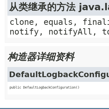
从类继承的方法 java.la
clone, equals, final
notify, notifyAll, t
构造器详细资料
DefaultLogbackConfig
public DefaultLogbackConfiguration()