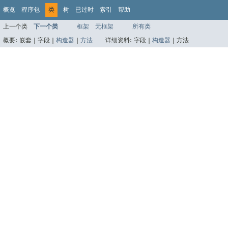
概览
程序包
类
树
已过时
索引
帮助
上一个类
下一个类
框架
无框架
所有类
概要:
嵌套 |
字段 |
构造器
|
方法
详细资料:
字段 |
构造器
|
方法