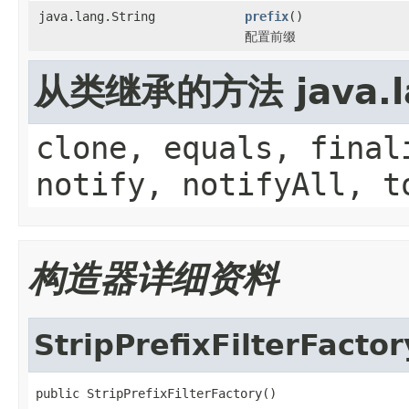
java.lang.String
prefix
()
配置前缀
从类继承的方法 java.la
clone, equals, final
notify, notifyAll, t
构造器详细资料
StripPrefixFilterFactor
public StripPrefixFilterFactory()