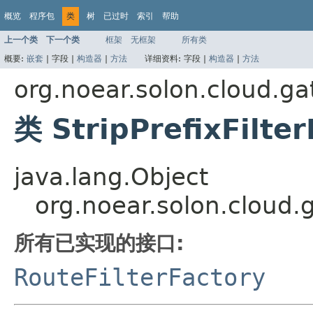
概览
程序包
类
树
已过时
索引
帮助
上一个类
下一个类
框架
无框架
所有类
概要:
嵌套
|
字段 |
构造器
|
方法
详细资料:
字段 |
构造器
|
方法
org.noear.solon.cloud.gat
类 StripPrefixFilte
java.lang.Object
org.noear.solon.cloud.ga
所有已实现的接口:
RouteFilterFactory