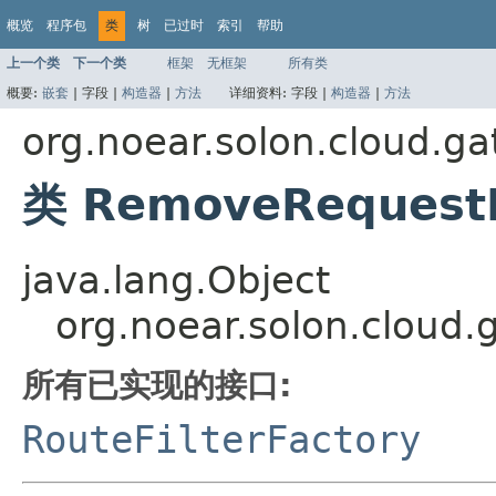
概览
程序包
类
树
已过时
索引
帮助
上一个类
下一个类
框架
无框架
所有类
概要:
嵌套
|
字段 |
构造器
|
方法
详细资料:
字段 |
构造器
|
方法
org.noear.solon.cloud.gat
类 RemoveRequestH
java.lang.Object
org.noear.solon.cloud.
所有已实现的接口:
RouteFilterFactory