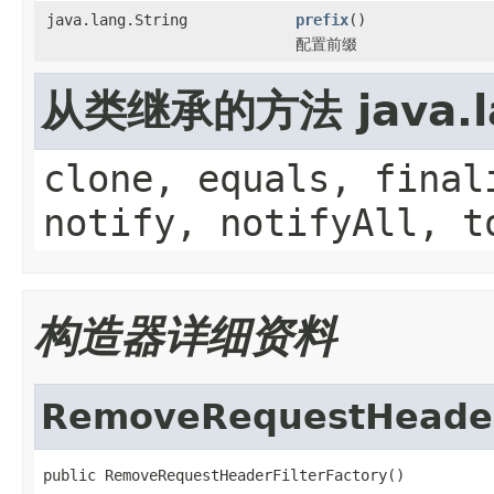
java.lang.String
prefix
()
配置前缀
从类继承的方法 java.la
clone, equals, final
notify, notifyAll, t
构造器详细资料
RemoveRequestHeader
public RemoveRequestHeaderFilterFactory()