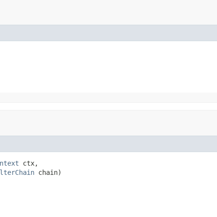
ntext
 ctx,

lterChain
 chain)