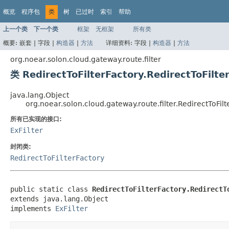
概览
程序包
类
树
已过时
索引
帮助
上一个类
下一个类
框架
无框架
所有类
概要:
嵌套 |
字段 |
构造器
|
方法
详细资料:
字段 |
构造器
|
方法
org.noear.solon.cloud.gateway.route.filter
类 RedirectToFilterFactory.RedirectToFilte
java.lang.Object
org.noear.solon.cloud.gateway.route.filter.RedirectToFilt
所有已实现的接口:
ExFilter
封闭类:
RedirectToFilterFactory
public static class 
RedirectToFilterFactory.RedirectT
extends java.lang.Object

implements 
ExFilter