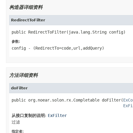
构造器详细资料
RedirectToFilter
public RedirectToFilter(java.lang.String config)
参数:
config
- (RedirectTo=code,url,addQuery)
方法详细资料
doFilter
public org.noear.solon.rx.Completable doFilter(
ExCo
ExFi
从接口复制的说明:
ExFilter
过滤
指定者: