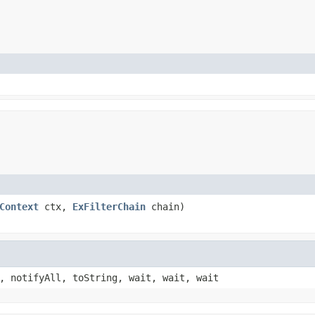
Context
ctx,
ExFilterChain
chain)
, notifyAll, toString, wait, wait, wait