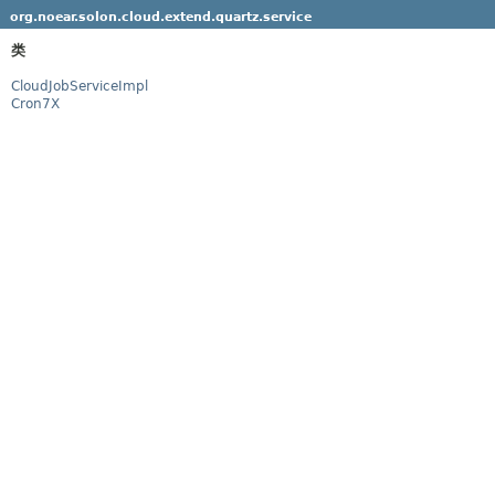
org.noear.solon.cloud.extend.quartz.service
类
CloudJobServiceImpl
Cron7X