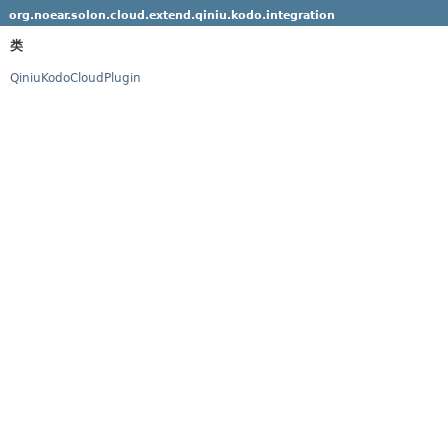
org.noear.solon.cloud.extend.qiniu.kodo.integration
类
QiniuKodoCloudPlugin