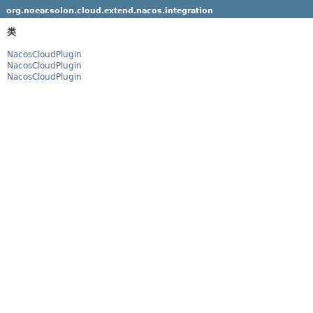
org.noear.solon.cloud.extend.nacos.integration
类
NacosCloudPlugin
NacosCloudPlugin
NacosCloudPlugin