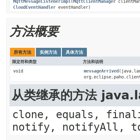
MqttMessageListenerImpl
(
MqttClientManager
clientMan
CloudEventHandler
eventHandler)
方法概要
所有方法
实例方法
具体方法
限定符和类型
方法和说明
void
messageArrived
(java.la
org.eclipse.paho.clien
从类继承的方法 java.la
clone, equals, final
notify, notifyAll, t