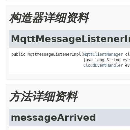
构造器详细资料
MqttMessageListenerI
public MqttMessageListenerImpl(
MqttClientManager
 cl
                               java.lang.String eve
CloudEventHandler
 ev
方法详细资料
messageArrived