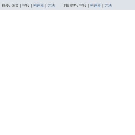
概要:
嵌套 |
字段 |
构造器
|
方法
详细资料:
字段 |
构造器
|
方法