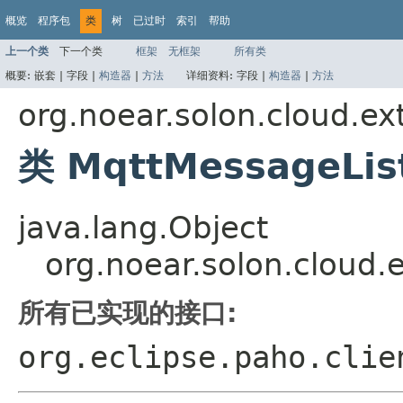
概览
程序包
类
树
已过时
索引
帮助
上一个类
下一个类
框架
无框架
所有类
概要:
嵌套 |
字段 |
构造器
|
方法
详细资料:
字段 |
构造器
|
方法
org.noear.solon.cloud.ex
类 MqttMessageLis
java.lang.Object
org.noear.solon.cloud.
所有已实现的接口:
org.eclipse.paho.clie