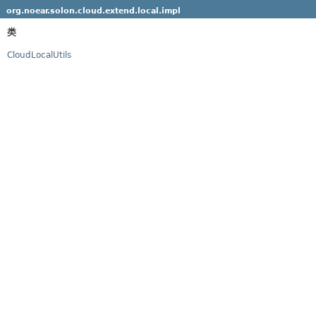
org.noear.solon.cloud.extend.local.impl
类
CloudLocalUtils