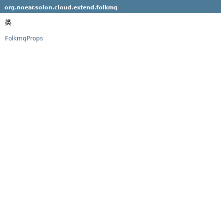
org.noear.solon.cloud.extend.folkmq
类
FolkmqProps