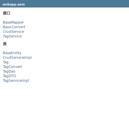
webapp.asm
接口
BaseMapper
BasicConvert
CrudService
TagService
类
BaseEntity
CrudServiceImpl
Tag
TagConvert
TagDao
TagDTO
TagServiceImpl