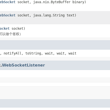
ebSocket
socket, java.nio.ByteBuffer binary)
ebSocket
socket, java.lang.String text)
ocket
socket)
可以做个签权）
, notifyAll, toString, wait, wait, wait
.
WebSocketListener