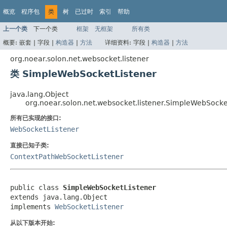
概览
程序包
类
树
已过时
索引
帮助
上一个类
下一个类
框架
无框架
所有类
概要:
嵌套 |
字段 |
构造器
|
方法
详细资料:
字段 |
构造器
|
方法
org.noear.solon.net.websocket.listener
类 SimpleWebSocketListener
java.lang.Object
org.noear.solon.net.websocket.listener.SimpleWebSocke
所有已实现的接口:
WebSocketListener
直接已知子类:
ContextPathWebSocketListener
public class 
SimpleWebSocketListener
extends java.lang.Object

implements 
WebSocketListener
从以下版本开始: