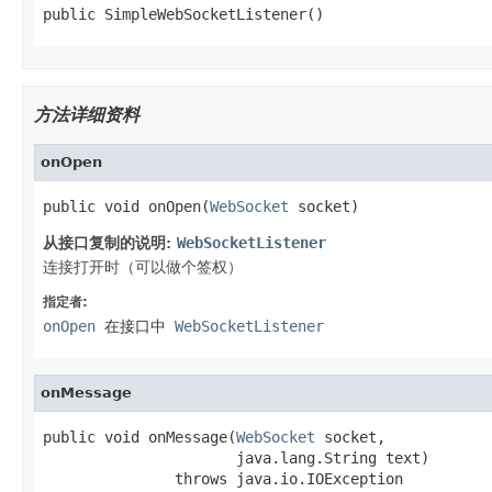
public SimpleWebSocketListener()
方法详细资料
onOpen
public void onOpen(
WebSocket
 socket)
从接口复制的说明:
WebSocketListener
连接打开时（可以做个签权）
指定者:
onOpen
在接口中
WebSocketListener
onMessage
public void onMessage(
WebSocket
 socket,

                      java.lang.String text)

               throws java.io.IOException