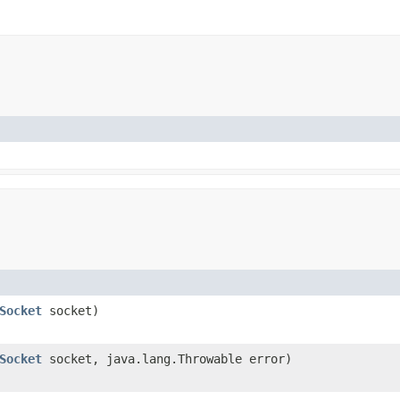
Socket
socket)
Socket
socket, java.lang.Throwable error)