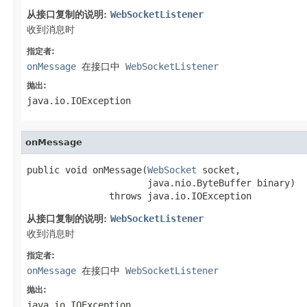
从接口复制的说明:
WebSocketListener
收到消息时
指定者:
onMessage
在接口中
WebSocketListener
抛出:
java.io.IOException
onMessage
public void onMessage(
WebSocket
 socket,

                      java.nio.ByteBuffer binary)

               throws java.io.IOException
从接口复制的说明:
WebSocketListener
收到消息时
指定者:
onMessage
在接口中
WebSocketListener
抛出:
java.io.IOException