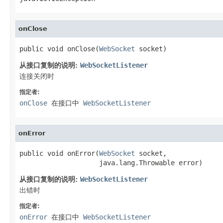
onClose
public void onClose(
WebSocket
 socket)
从接口复制的说明:
WebSocketListener
连接关闭时
指定者:
onClose
在接口中
WebSocketListener
onError
public void onError(
WebSocket
 socket,

                    java.lang.Throwable error)
从接口复制的说明:
WebSocketListener
出错时
指定者:
onError
在接口中
WebSocketListener