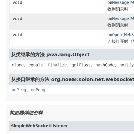
void
onMessage
(
W
收到消息时
void
onMessage
(
W
收到消息时
void
onOpen
(
WebS
连接打开时（
从类继承的方法 java.lang.Object
clone, equals, finalize, getClass, hashCode, notify
从接口继承的方法 org.noear.solon.net.websocket
onPing
,
onPong
构造器详细资料
SimpleWebSocketListener