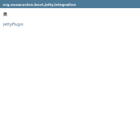
org.noear.solon.boot.jetty.integration
类
JettyPlugin