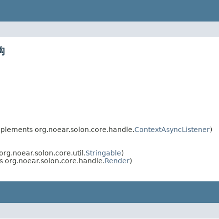
构
plements org.noear.solon.core.handle.
ContextAsyncListener
)
rg.noear.solon.core.util.
Stringable
)
 org.noear.solon.core.handle.
Render
)