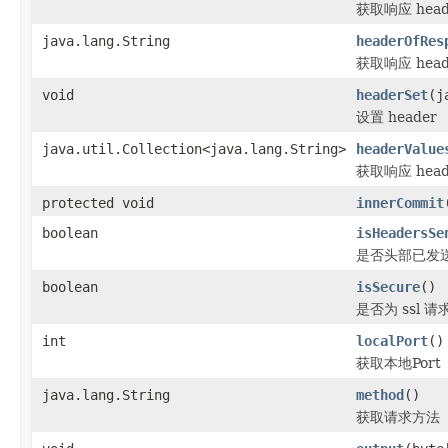
获取响应 head
java.lang.String
headerOfRes
获取响应 head
void
headerSet
(j
设置 header
java.util.Collection<java.lang.String>
headerValue
获取响应 head
protected void
innerCommit
boolean
isHeadersSe
是否头部已发
boolean
isSecure
()
是否为 ssl 请
int
localPort
()
获取本地Port
java.lang.String
method
()
获取请求方法