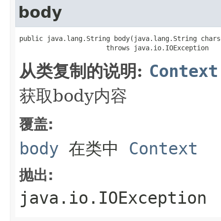
body
public java.lang.String body(java.lang.String charse
                      throws java.io.IOException
从类复制的说明:
Context
获取body内容
覆盖:
body
在类中
Context
抛出:
java.io.IOException