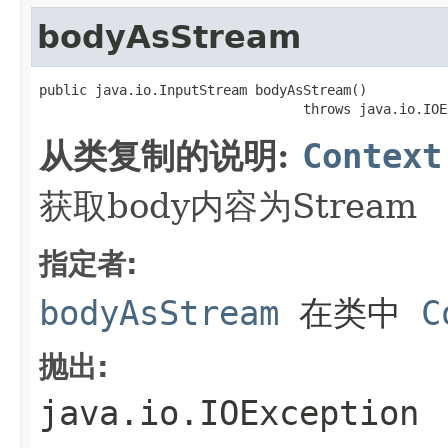
bodyAsStream
public java.io.InputStream bodyAsStream()

                                 throws java.io.IOE
从类复制的说明:
Context
获取body内容为Stream
指定者:
bodyAsStream
在类中
C
抛出:
java.io.IOException