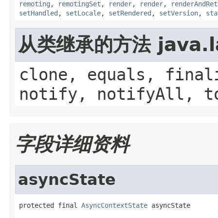
remoting
,
remotingSet
,
render
,
render
,
renderAndRet
setHandled
,
setLocale
,
setRendered
,
setVersion
,
sta
从类继承的方法 java.la
clone, equals, final
notify, notifyAll, t
字段详细资料
asyncState
protected final 
AsyncContextState
 asyncState