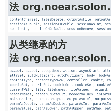
法 org.noear.solon.
contentCharset
,
filesDelete
,
outputAsFile
,
outputAs
sessionAsDouble
,
sessionAsDouble
,
sessionAsInt
,
ses
sessionId
,
sessionOrDefault
,
sessionRemove
,
session
从类继承的方
法 org.noear.solon.
accept
,
accept
,
acceptNew
,
action
,
asyncStart
,
attr
attrSet
,
autoMultipart
,
autoMultipart
,
body
,
bodyAs
contentType
,
contentTypeNew
,
controller
,
cookie
,
co
cookieSet
,
cookieSet
,
cookieSet
,
cookieSet
,
cookieV
currentWith
,
file
,
fileNames
,
fileValues
,
forward
,
headerNames
,
headerOrDefault
,
headerValues
,
isFormU
mainHandler
,
output
,
output
,
outputAsHtml
,
outputAs
paramAsDouble
,
paramAsDouble
,
paramAsInt
,
paramAsIn
paramValues
,
pathAsLower
,
pathAsUpper
,
pathMap
,
pat