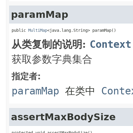
paramMap
public 
MultiMap
<java.lang.String> paramMap()
从类复制的说明:
Context
获取参数字典集合
指定者:
paramMap
在类中
Conte
assertMaxBodySize
protected void assertMaxBodySize()