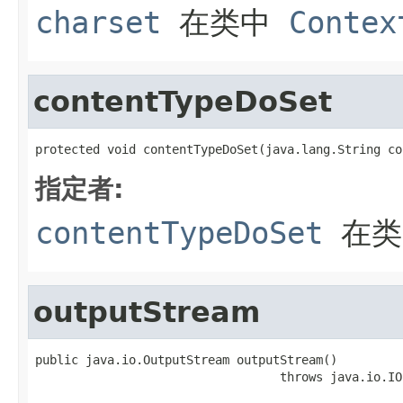
charset
在类中
Contex
contentTypeDoSet
protected void contentTypeDoSet(java.lang.String co
指定者:
contentTypeDoSet
在
outputStream
public java.io.OutputStream outputStream()

                                  throws java.io.IO