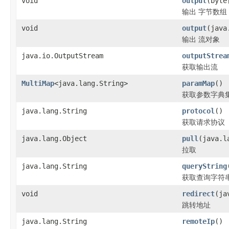
void
output
(byte
输出 字节数组
void
output
(java
输出 流对象
java.io.OutputStream
outputStrea
获取输出流
MultiMap
<java.lang.String>
paramMap
()
获取参数字典
java.lang.String
protocol
()
获取请求协议
java.lang.Object
pull
(java.l
拉取
java.lang.String
queryString
获取查询字符
void
redirect
(ja
跳转地址
java.lang.String
remoteIp
()