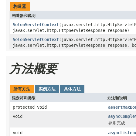
构造器
构造器和说明
SolonServletContext
(javax.servlet.http.HttpServlet
javax.servlet.http.HttpServletResponse response)
SolonServletContext
(javax.servlet.http.HttpServlet
javax.servlet.http.HttpServletResponse response, b
方法概要
所有方法
实例方法
具体方法
限定符和类型
方法和说明
protected void
assertMaxBo
void
asyncComple
异步完成
void
asyncListen