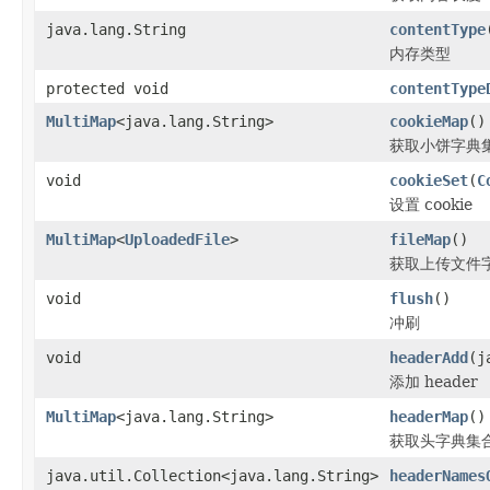
java.lang.String
contentType
内存类型
protected void
contentType
MultiMap
<java.lang.String>
cookieMap
()
获取小饼字典
void
cookieSet
(
C
设置 cookie
MultiMap
<
UploadedFile
>
fileMap
()
获取上传文件
void
flush
()
冲刷
void
headerAdd
(j
添加 header
MultiMap
<java.lang.String>
headerMap
()
获取头字典集
java.util.Collection<java.lang.String>
headerNames