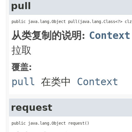
pull
public java.lang.Object pull(java.lang.Class<?> clz
从类复制的说明:
Context
拉取
覆盖:
pull
在类中
Context
request
public java.lang.Object request()