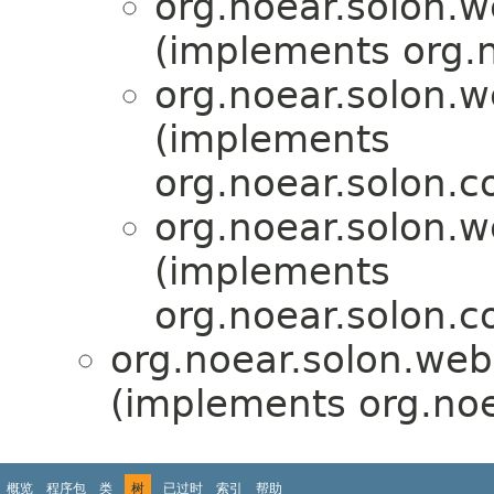
org.noear.solon.w
(implements org.n
org.noear.solon.w
(implements
org.noear.solon.c
org.noear.solon.w
(implements
org.noear.solon.co
org.noear.solon.web
(implements org.noe
概览
程序包
类
树
已过时
索引
帮助