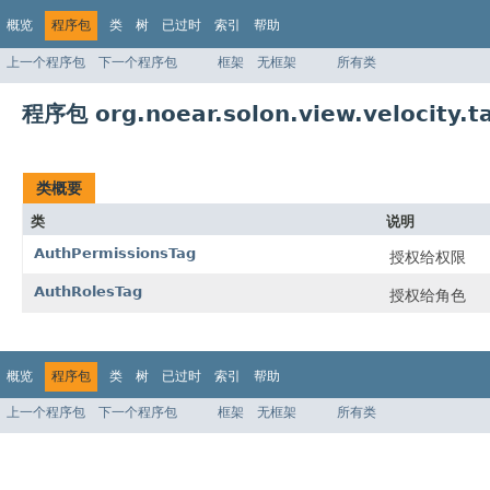
概览
程序包
类
树
已过时
索引
帮助
上一个程序包
下一个程序包
框架
无框架
所有类
程序包 org.noear.solon.view.velocity.t
类概要
类
说明
AuthPermissionsTag
授权给权限
AuthRolesTag
授权给角色
概览
程序包
类
树
已过时
索引
帮助
上一个程序包
下一个程序包
框架
无框架
所有类