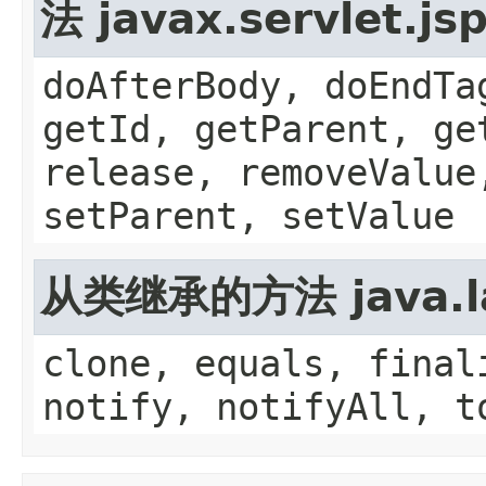
法 javax.servlet.js
doAfterBody, doEndTa
getId, getParent, ge
release, removeValue
setParent, setValue
从类继承的方法 java.la
clone, equals, final
notify, notifyAll, t