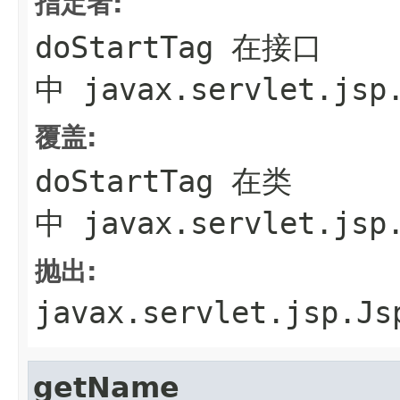
指定者:
doStartTag
在接口
中
javax.servlet.jsp
覆盖:
doStartTag
在类
中
javax.servlet.jsp
抛出:
javax.servlet.jsp.Js
getName