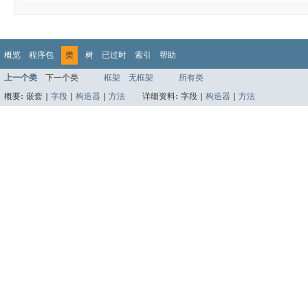
概览
程序包
类
树
已过时
索引
帮助
上一个类
下一个类
框架
无框架
所有类
概要:
嵌套 |
字段
|
构造器
|
方法
详细资料:
字段 |
构造器
|
方法