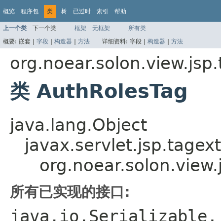
概览
程序包
类
树
已过时
索引
帮助
上一个类
下一个类
框架
无框架
所有类
概要:
嵌套 |
字段
|
构造器
|
方法
详细资料:
字段 |
构造器
|
方法
org.noear.solon.view.jsp.
类 AuthRolesTag
java.lang.Object
javax.servlet.jsp.tagex
org.noear.solon.view.
所有已实现的接口:
java.io.Serializable,