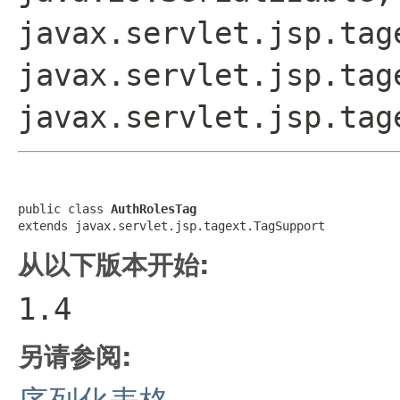
javax.servlet.jsp.tag
javax.servlet.jsp.tag
javax.servlet.jsp.tag
public class 
AuthRolesTag
extends javax.servlet.jsp.tagext.TagSupport
从以下版本开始:
1.4
另请参阅: