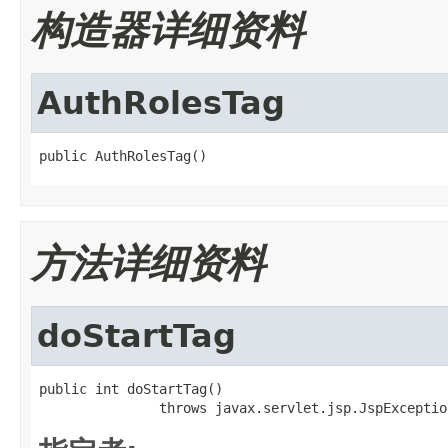
构造器详细资料
AuthRolesTag
public AuthRolesTag()
方法详细资料
doStartTag
public int doStartTag()

               throws javax.servlet.jsp.JspExceptio