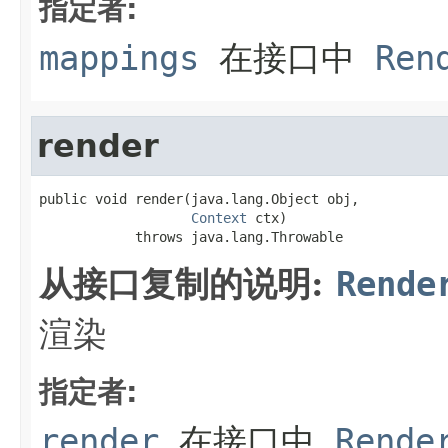
指定者:
mappings
在接口中
Ren
render
public void render(java.lang.Object obj,

Context
 ctx)

            throws java.lang.Throwable
从接口复制的说明:
Rende
渲染
指定者:
render
在接口中
Rende