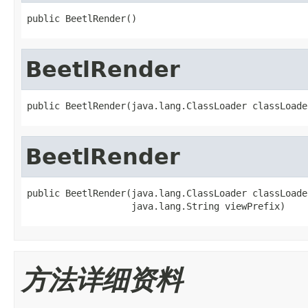
public BeetlRender()
BeetlRender
public BeetlRender(java.lang.ClassLoader classLoade
BeetlRender
public BeetlRender(java.lang.ClassLoader classLoader
                   java.lang.String viewPrefix)
方法详细资料