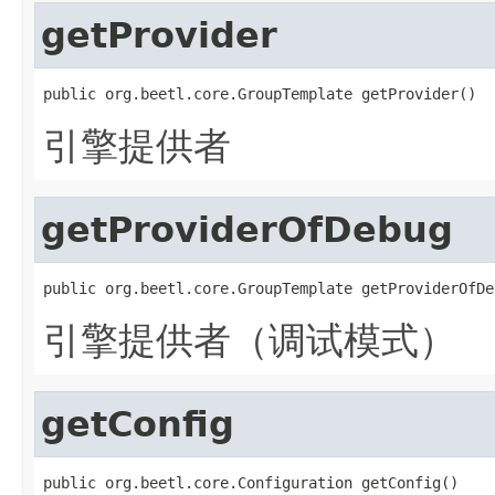
getProvider
public org.beetl.core.GroupTemplate getProvider()
引擎提供者
getProviderOfDebug
public org.beetl.core.GroupTemplate getProviderOfDe
引擎提供者（调试模式）
getConfig
public org.beetl.core.Configuration getConfig()