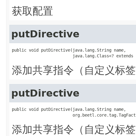
获取配置
putDirective
public void putDirective(java.lang.String name,

                         java.lang.Class<? extends 
添加共享指令（自定义标签
putDirective
public void putDirective(java.lang.String name,

                         org.beetl.core.tag.TagFact
添加共享指令（自定义标签