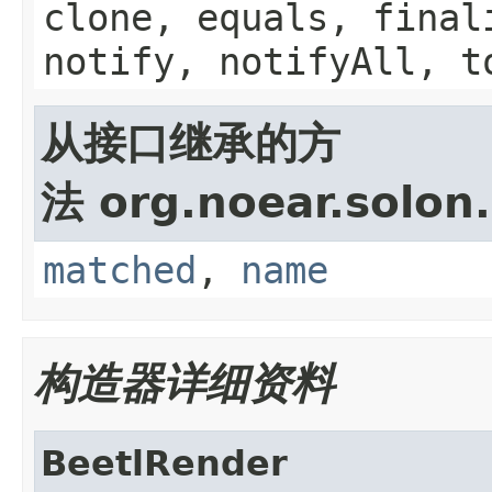
clone, equals, final
notify, notifyAll, t
从接口继承的方
法 org.noear.solon.
matched
,
name
构造器详细资料
BeetlRender