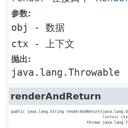
参数:
obj
- 数据
ctx
- 上下文
抛出:
java.lang.Throwable
renderAndReturn
public java.lang.String renderAndReturn(java.lang.O
Context
 ctx
                                 throws java.lang.T