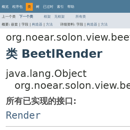
概览
程序包
类
树
已过时
索引
帮助
上一个类
下一个类
框架
无框架
所有类
概要:
嵌套 |
字段 |
构造器
|
方法
详细资料:
字段 |
构造器
|
方法
org.noear.solon.view.bee
类 BeetlRender
java.lang.Object
org.noear.solon.view.b
所有已实现的接口:
Render