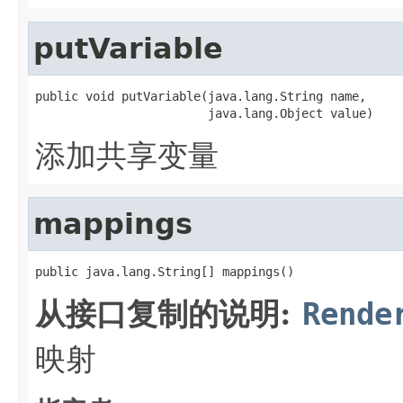
putVariable
public void putVariable(java.lang.String name,

                        java.lang.Object value)
添加共享变量
mappings
public java.lang.String[] mappings()
从接口复制的说明:
Rende
映射