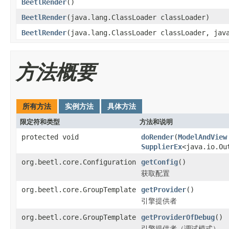
BeetlRender
()
BeetlRender
(java.lang.ClassLoader classLoader)
BeetlRender
(java.lang.ClassLoader classLoader, jav
方法概要
所有方法
实例方法
具体方法
限定符和类型
方法和说明
protected void
doRender
(
ModelAndView
SupplierEx
<java.io.Ou
org.beetl.core.Configuration
getConfig
()
获取配置
org.beetl.core.GroupTemplate
getProvider
()
引擎提供者
org.beetl.core.GroupTemplate
getProviderOfDebug
()
引擎提供者（调试模式）