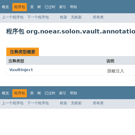
概览
程序包
类
树
已过时
索引
帮助
上一个程序包
下一个程序包
框架
无框架
所有类
程序包 org.noear.solon.vault.annotati
注释类型概要
注释类型
说明
VaultInject
脱敏注入
概览
程序包
类
树
已过时
索引
帮助
上一个程序包
下一个程序包
框架
无框架
所有类