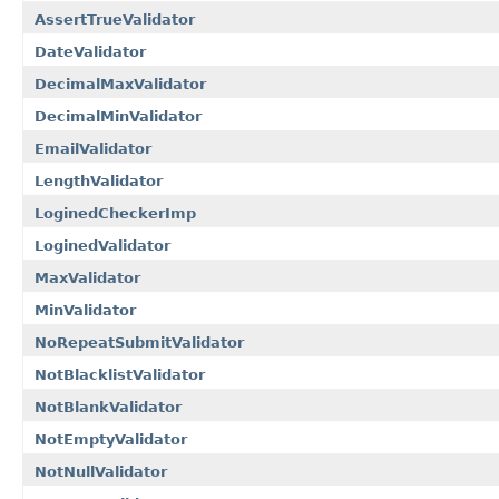
AssertTrueValidator
DateValidator
DecimalMaxValidator
DecimalMinValidator
EmailValidator
LengthValidator
LoginedCheckerImp
LoginedValidator
MaxValidator
MinValidator
NoRepeatSubmitValidator
NotBlacklistValidator
NotBlankValidator
NotEmptyValidator
NotNullValidator