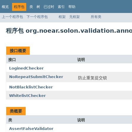
概览
程序包
类
树
已过时
索引
帮助
上一个程序包
下一个程序包
框架
无框架
所有类
程序包 org.noear.solon.validation.anno
接口概要
接口
说明
LoginedChecker
NoRepeatSubmitChecker
防止重复提交锁
NotBlacklistChecker
WhitelistChecker
类概要
类
说明
AssertFalseValidator