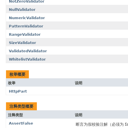
NotZeroValidator
NullValidator
NumericValidator
PatternValidator
RangeValidator
SizeValidator
ValidatedValidator
WhitelistValidator
枚举概要
枚举
说明
HttpPart
注释类型概要
注释类型
说明
AssertFalse
断言为假校验注解（必须为 fa