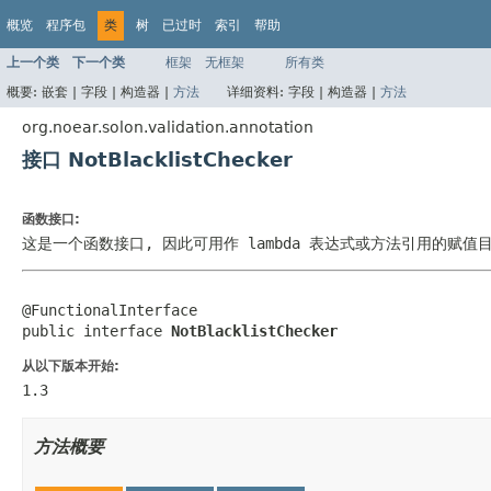
概览
程序包
类
树
已过时
索引
帮助
上一个类
下一个类
框架
无框架
所有类
概要:
嵌套 |
字段 |
构造器 |
方法
详细资料:
字段 |
构造器 |
方法
org.noear.solon.validation.annotation
接口 NotBlacklistChecker
函数接口:
这是一个函数接口, 因此可用作 lambda 表达式或方法引用的赋值
@FunctionalInterface

public interface 
NotBlacklistChecker
从以下版本开始:
1.3
方法概要