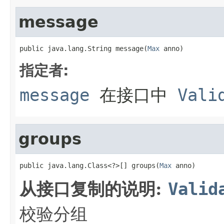
message
public java.lang.String message(
Max
 anno)
指定者:
message
在接口中
Vali
groups
public java.lang.Class<?>[] groups(
Max
 anno)
从接口复制的说明:
Valid
校验分组