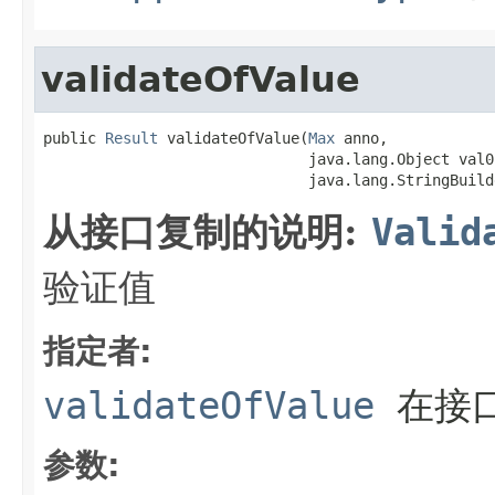
validateOfValue
public 
Result
 validateOfValue(
Max
 anno,

                              java.lang.Object val0,
                              java.lang.StringBuild
从接口复制的说明:
Valid
验证值
指定者:
validateOfValue
在接
参数: