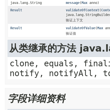
java.lang.String
message
(
Max
anno)
Result
validateOfContext
(
Cont
java.lang.StringBuilde
验证上下文
Result
validateOfValue
(
Max
ann
验证值
从类继承的方法 java.la
clone, equals, final
notify, notifyAll, t
字段详细资料