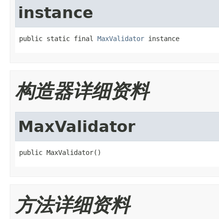
instance
public static final 
MaxValidator
 instance
构造器详细资料
MaxValidator
public MaxValidator()
方法详细资料