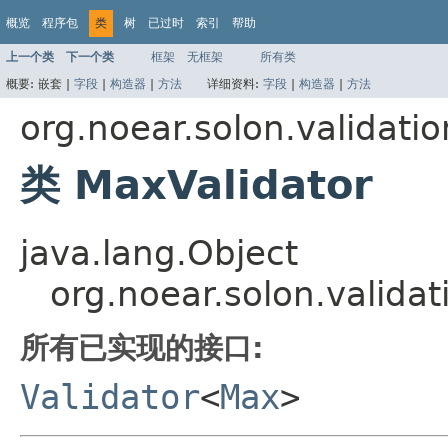
概览
程序包
类
树
已过时
索引
帮助
上一个类
下一个类
框架
无框架
所有类
概要:
嵌套 |
字段
|
构造器
|
方法
详细资料:
字段
|
构造器
|
方法
org.noear.solon.validati
类 MaxValidator
java.lang.Object
org.noear.solon.valida
所有已实现的接口:
Validator
<
Max
>