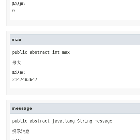
默认值:
0
max
public abstract int max
最大
默认值:
2147483647
message
public abstract java.lang.String message
提示消息