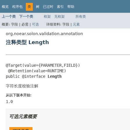
概览
程序包
类
树
已过时
索引
帮助
上一个类
下一个类
框架
无框架
所有类
概要:
字段 |
必需 |
可选
详细资料:
字段 |
元素
org.noear.solon.validation.annotation
注释类型 Length
@Target(value={PARAMETER,FIELD})

 @Retention(value=RUNTIME)

public @interface 
Length
字符长度校验注解
从以下版本开始:
1.0
可选元素概要