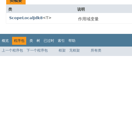
类概要
类
说明
ScopeLocalJdk8
<T>
作用域变量
概览
程序包
类
树
已过时
索引
帮助
上一个程序包
下一个程序包
框架
无框架
所有类