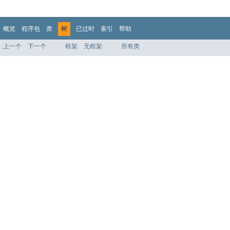
概览
程序包
类
树
已过时
索引
帮助
上一个
下一个
框架
无框架
所有类