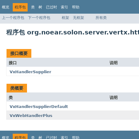
概览
程序包
类
树
已过时
索引
帮助
上一个程序包
下一个程序包
框架
无框架
所有类
程序包 org.noear.solon.server.vertx.ht
接口概要
接口
说明
VxHandlerSupplier
类概要
类
说明
VxHandlerSupplierDefault
VxWebHandlerPlus
概览
程序包
类
树
已过时
索引
帮助