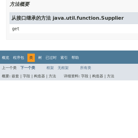
方法概要
从接口继承的方法 java.util.function.Supplier
get
概览
程序包
类
树
已过时
索引
帮助
上一个类
下一个类
框架
无框架
所有类
概要:
嵌套 |
字段 |
构造器 |
方法
详细资料:
字段 |
构造器 |
方法