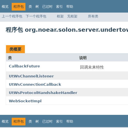
概览
程序包
类
树
已过时
索引
帮助
上一个程序包
下一个程序包
框架
无框架
所有类
程序包 org.noear.solon.server.underto
类概要
类
说明
CallbackFuture
回调未来特性
UtWsChannelListener
UtWsConnectionCallback
UtWsProtocolHandshakeHandler
WebSocketImpl
概览
程序包
类
树
已过时
索引
帮助