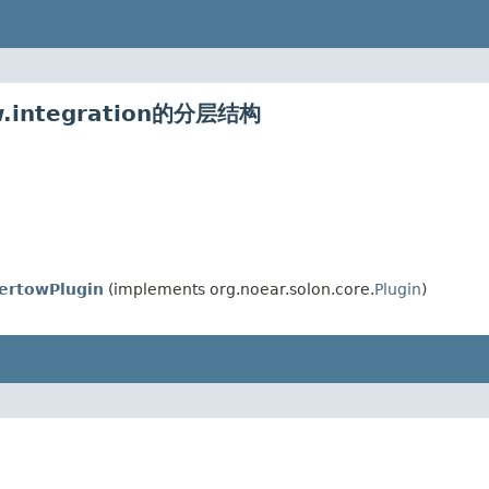
ow.integration的分层结构
ertowPlugin
(implements org.noear.solon.core.
Plugin
)