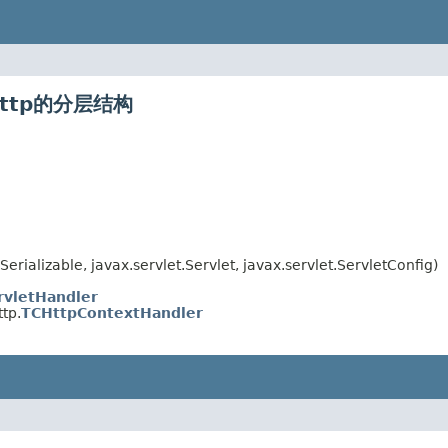
.http的分层结构
erializable, javax.servlet.Servlet, javax.servlet.ServletConfig)
rvletHandler
tp.
TCHttpContextHandler