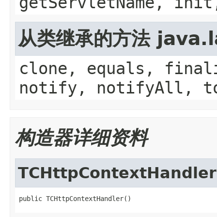
getServletName, init
从类继承的方法 java.la
clone, equals, final
notify, notifyAll, t
构造器详细资料
TCHttpContextHandler
public TCHttpContextHandler()