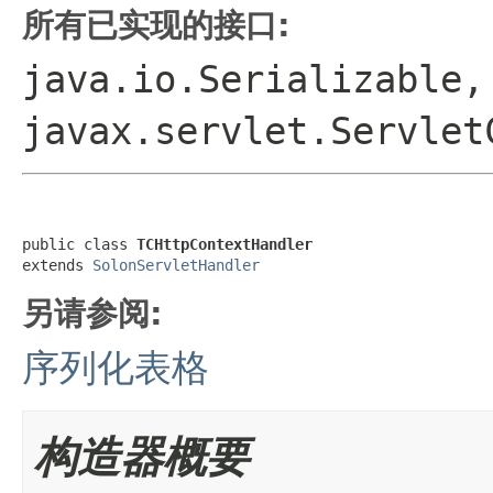
所有已实现的接口:
java.io.Serializable,
javax.servlet.Servlet
public class 
TCHttpContextHandler
extends 
SolonServletHandler
另请参阅:
序列化表格
构造器概要