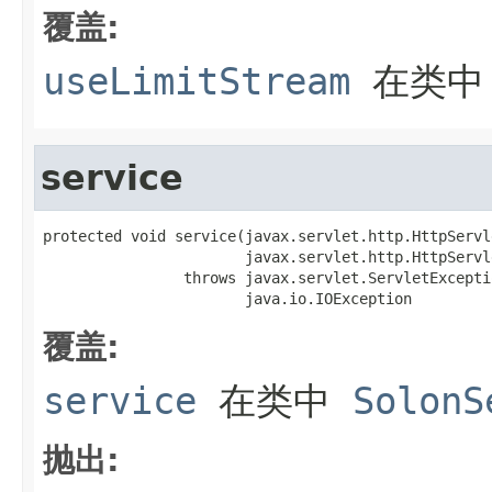
覆盖:
useLimitStream
在类
service
protected void service(javax.servlet.http.HttpServl
                       javax.servlet.http.HttpServl
                throws javax.servlet.ServletExceptio
                       java.io.IOException
覆盖:
service
在类中
SolonS
抛出: