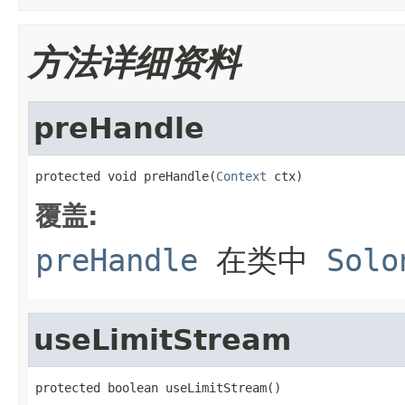
方法详细资料
preHandle
protected void preHandle(
Context
 ctx)
覆盖:
preHandle
在类中
Solo
useLimitStream
protected boolean useLimitStream()