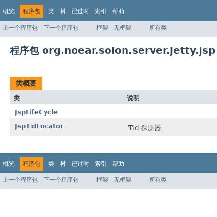
概览
程序包
类
树
已过时
索引
帮助
上一个程序包
下一个程序包
框架
无框架
所有类
程序包 org.noear.solon.server.jetty.jsp
类概要
类
说明
JspLifeCycle
JspTldLocator
Tld 探测器
概览
程序包
类
树
已过时
索引
帮助
上一个程序包
下一个程序包
框架
无框架
所有类