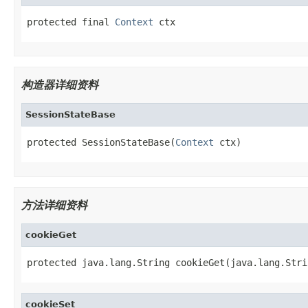
protected final 
Context
 ctx
构造器详细资料
SessionStateBase
protected SessionStateBase(
Context
 ctx)
方法详细资料
cookieGet
protected java.lang.String cookieGet(java.lang.Stri
cookieSet