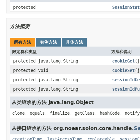
protected
SessionStat
方法概要
所有方法
实例方法
具体方法
限定符和类型
方法和说明
protected java.lang.String
cookieGet
(j
protected void
cookieSet
(j
protected java.lang.String
sessionIdGe
protected java.lang.String
sessionIdPu
从类继承的方法 java.lang.Object
clone, equals, finalize, getClass, hashCode, notify
从接口继承的方法 org.noear.solon.core.handle.
Se
creationTime
,
lastAccessTime
,
replaceable
,
sessionC