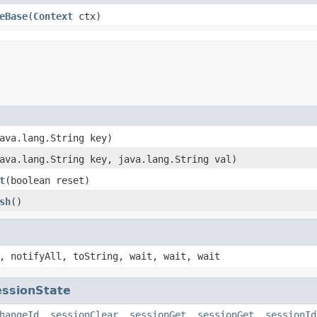
eBase
(
Context
ctx)
ava.lang.String key)
ava.lang.String key, java.lang.String val)
t
(boolean reset)
sh
()
, notifyAll, toString, wait, wait, wait
ssionState
hangeId
,
sessionClear
,
sessionGet
,
sessionGet
,
sessionId