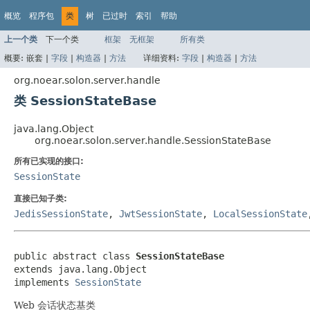
概览
程序包
类
树
已过时
索引
帮助
上一个类
下一个类
框架
无框架
所有类
概要:
嵌套 |
字段
|
构造器
|
方法
详细资料:
字段
|
构造器
|
方法
org.noear.solon.server.handle
类 SessionStateBase
java.lang.Object
org.noear.solon.server.handle.SessionStateBase
所有已实现的接口:
SessionState
直接已知子类:
JedisSessionState
,
JwtSessionState
,
LocalSessionState
public abstract class 
SessionStateBase
extends java.lang.Object

implements 
SessionState
Web 会话状态基类