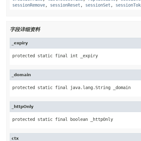
sessionRemove
,
sessionReset
,
sessionSet
,
sessionTok
字段详细资料
_expiry
protected static final int _expiry
_domain
protected static final java.lang.String _domain
_httpOnly
protected static final boolean _httpOnly
ctx