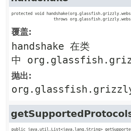
protected void handshake(org.glassfish.grizzly.webs
                  throws org.glassfish.grizzly.webs
覆盖:
handshake
在类
中
org.glassfish.gri
抛出:
org.glassfish.grizzl
getSupportedProtocol
public java.util.List<java.lang.String> getSupporte