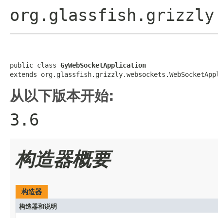
org.glassfish.grizzly
public class 
GyWebSocketApplication
extends org.glassfish.grizzly.websockets.WebSocketApp
从以下版本开始:
3.6
构造器概要
构造器
构造器和说明