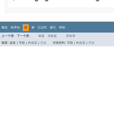
概览
程序包
类
树
已过时
索引
帮助
上一个类
下一个类
框架
无框架
所有类
概要:
嵌套 |
字段 |
构造器
|
方法
详细资料:
字段 |
构造器
|
方法