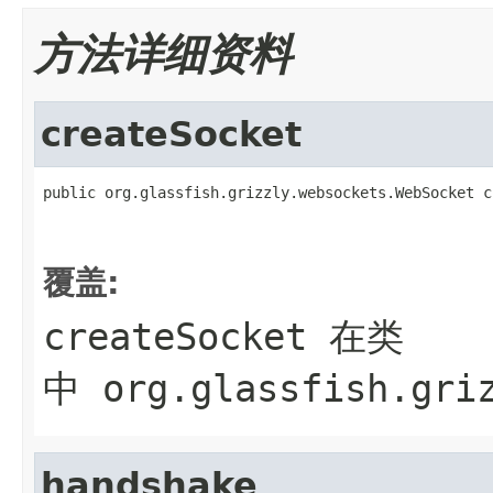
方法详细资料
createSocket
public org.glassfish.grizzly.websockets.WebSocket c
                                                   
                                                   
覆盖:
createSocket
在类
中
org.glassfish.gri
handshake