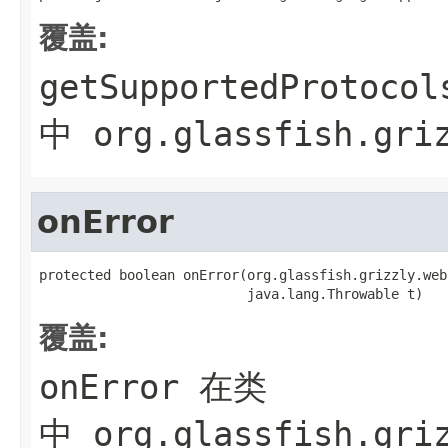
覆盖:
getSupportedProtocol
中
org.glassfish.gri
onError
protected boolean onError(org.glassfish.grizzly.web
                          java.lang.Throwable t)
覆盖:
onError
在类
中
org.glassfish.gri