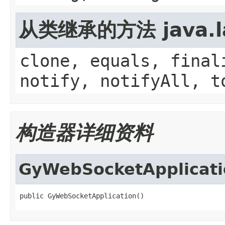
从类继承的方法 java.la
clone, equals, final
notify, notifyAll, t
构造器详细资料
GyWebSocketApplicati
public GyWebSocketApplication()