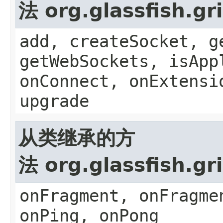
法 org.glassfish.g
add, createSocket, g
getWebSockets, isApp
onConnect, onExtensi
upgrade
从类继承的方
法 org.glassfish.g
onFragment, onFragme
onPing, onPong