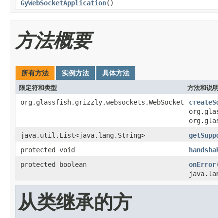
GyWebSocketApplication
()
方法概要
所有方法
实例方法
具体方法
限定符和类型
方法和说
org.glassfish.grizzly.websockets.WebSocket
createS
org.gla
org.gla
java.util.List<java.lang.String>
getSupp
protected void
handsha
protected boolean
onError
java.la
从类继承的方