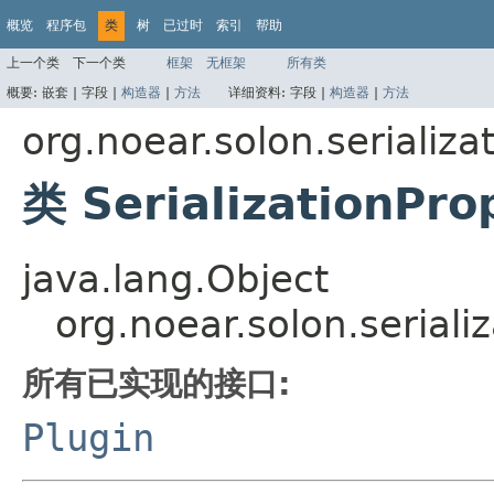
概览
程序包
类
树
已过时
索引
帮助
上一个类
下一个类
框架
无框架
所有类
概要:
嵌套 |
字段 |
构造器
|
方法
详细资料:
字段 |
构造器
|
方法
org.noear.solon.serializa
类 SerializationPro
java.lang.Object
org.noear.solon.seriali
所有已实现的接口:
Plugin