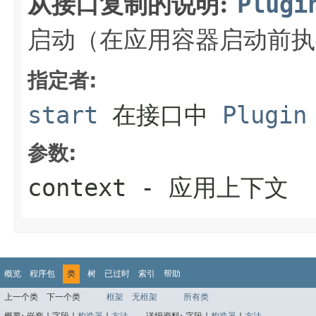
从接口复制的说明:
Plugi
启动（在应用容器启动前执
指定者:
start
在接口中
Plugin
参数:
context
- 应用上下文
概览
程序包
类
树
已过时
索引
帮助
上一个类
下一个类
框架
无框架
所有类