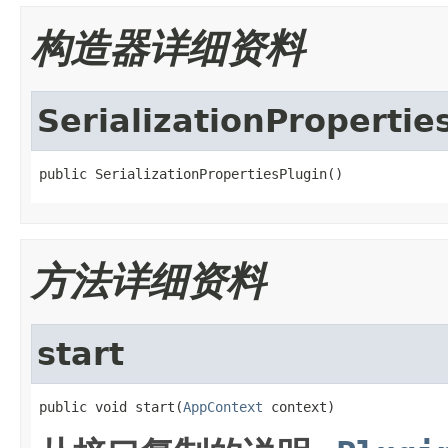
构造器详细资料
SerializationPropertie
public SerializationPropertiesPlugin()
方法详细资料
start
public void start(
AppContext
 context)